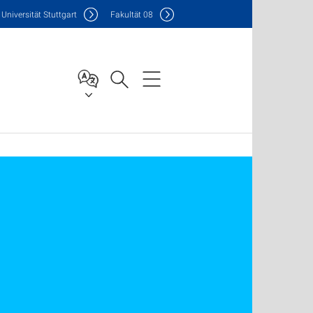
Uni
versität Stuttgart
F
akultät
08